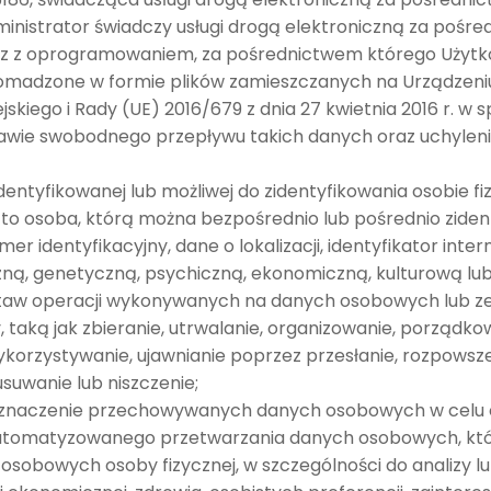
dministrator świadczy usługi drogą elektroniczną za pośr
az z oprogramowaniem, za pośrednictwem którego Użytko
omadzone w formie plików zamieszczanych na Urządzeni
kiego i Rady (UE) 2016/679 z dnia 27 kwietnia 2016 r. w 
awie swobodnego przepływu takich danych oraz uchylen
entyfikowanej lub możliwej do zidentyfikowania osobie fiz
 to osoba, którą można bezpośrednio lub pośrednio ziden
umer identyfikacyjny, dane o lokalizacji, identyfikator int
iczną, genetyczną, psychiczną, ekonomiczną, kulturową l
staw operacji wykonywanych na danych osobowych lub 
aką jak zbieranie, utrwalanie, organizowanie, porządk
ykorzystywanie, ujawnianie poprzez przesłanie, rozpowsze
suwanie lub niszczenie;
znaczenie przechowywanych danych osobowych w celu og
tomatyzowanego przetwarzania danych osobowych, któ
osobowych osoby fizycznej, w szczególności do analizy