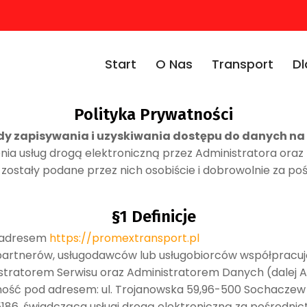
Start
O Nas
Transport
Dl
Polityka Prywatności
y zapisywania i uzyskiwania dostępu do danych n
nia usług drogą elektroniczną przez Administratora oraz
e zostały podane przez nich osobiście i dobrowolnie za 
§1 Definicje
d adresem
https://promextransport.pl
partnerów, usługodawców lub usługobiorców współpracu
tratorem Serwisu oraz Administratorem Danych (dalej Ad
ność pod adresem: ul. Trojanowska 59,96-500 Sochaczew
86, świadcząca usługi drogą elektroniczną za pośredni