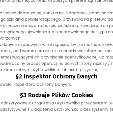
cji ekonomicznej, zdrowia, osobistych preferencji, zaintere
oznacza dobrowolne, konkretne, świadome i jednoznaczne
ego działania potwierdzającego, przyzwala na przetwarz
– oznacza naruszenie bezpieczeństwa prowadzące do p
ieuprawnionego ujawnienia lub nieuprawnionego dostępu 
twarzanych
danych osobowych w taki sposób, by nie można ich było j
rmacji, pod warunkiem że takie dodatkowe informacje s
emożliwiającymi ich przypisanie zidentyfikowanej lub możl
eodwracalny proces operacji na danych, który niszczy / 
du z konkretnym użytkownikiem lub osobą fizyczną.
§2 Inspektor Ochrony Danych
powołał Inspektora Ochrony Danych.
§3 Rodzaje Plików Cookies
 i odczytywane z Urządzenia Użytkownika przez system t
 i odczytywane z Urządzenia Użytkownika przez systemy 