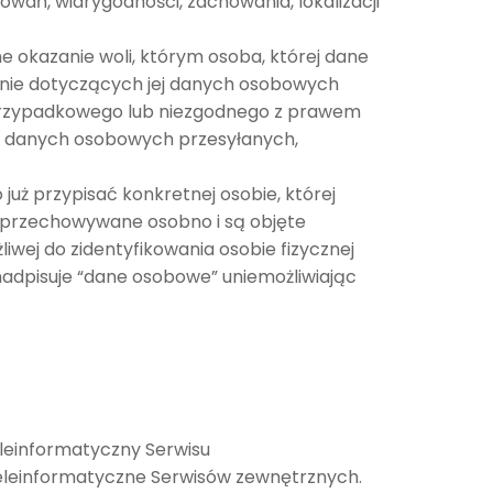
sowań, wiarygodności, zachowania, lokalizacji
 okazanie woli, którym osoba, której dane
anie dotyczących jej danych osobowych
rzypadkowego lub niezgodnego z prawem
do danych osobowych przesyłanych,
uż przypisać konkretnej osobie, której
ą przechowywane osobno i są objęte
iwej do zidentyfikowania osobie fizycznej
nadpisuje “dane osobowe” uniemożliwiając
eleinformatyczny Serwisu
teleinformatyczne Serwisów zewnętrznych.