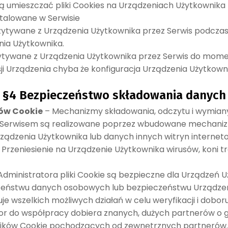
 umieszczać pliki Cookies na Urządzeniach Użytkownika 
stalowane w Serwisie
zytywane z Urządzenia Użytkownika przez Serwis podczas 
enia Użytkownika.
ytywane z Urządzenia Użytkownika przez Serwis do momentu
 Urządzenia chyba że konfiguracja Urządzenia Użytkowni
§4 Bezpieczeństwo składowania danych
ów Cookie
– Mechanizmy składowania, odczytu i wymian
 Serwisem są realizowane poprzez wbudowane mechanizm
ządzenia Użytkownika lub danych innych witryn internet
Przeniesienie na Urządzenie Użytkownika wirusów, koni tr
ministratora pliki Cookie są bezpieczne dla Urządzeń Uż
zeństwu danych osobowych lub bezpieczeństwu Urządzeni
je wszelkich możliwych działań w celu weryfikacji i dobo
r do współpracy dobiera znanych, dużych partnerów o g
 plików Cookie pochodzących od zewnętrznych partnerów.