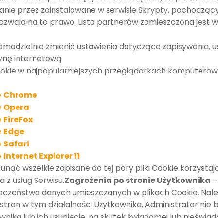
tanie przez zainstalowane w serwisie Skrypty, pochodząc
pozwala na to prawo. Lista partnerów zamieszczona jest w 
odzielnie zmienić ustawienia dotyczące zapisywania, u
rynę internetową
Cookie w najpopularniejszych przeglądarkach komputero
e
Chrome
e
Opera
e
FireFox
e
Edge
e
Safari
e
Internet Explorer 11
 wszelkie zapisane do tej pory pliki Cookie korzystają
 z usług Serwisu.
Zagrożenia po stronie Użytkownika
–
ieczeństwa danych umieszczanych w plikach Cookie. Nale
tron w tym działalności Użytkownika. Administrator nie 
wnika lub ich usunięcie, na skutek świadomej lub nieświad