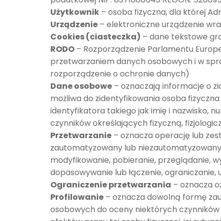
Użytkownik
– osoba fizyczna, dla której A
Urządzenie
– elektroniczne urządzenie wr
Cookies (ciasteczka)
– dane tekstowe gr
RODO
– Rozporządzenie Parlamentu Europejs
przetwarzaniem danych osobowych i w spr
rozporządzenie o ochronie danych)
Dane osobowe
– oznaczają informacje o zid
możliwa do zidentyfikowania osoba fizyczna
identyfikatora takiego jak imię i nazwisko, n
czynników określających fizyczną, fizjolog
Przetwarzanie
– oznacza operację lub ze
zautomatyzowany lub niezautomatyzowany, t
modyfikowanie, pobieranie, przeglądanie, w
dopasowywanie lub łączenie, ograniczanie, u
Ograniczenie przetwarzania
– oznacza o
Profilowanie
– oznacza dowolną formę zau
osobowych do oceny niektórych czynników 