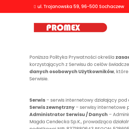
ul. Trojanowska 59, 96-500 Sochaczew
Poniższa Polityka Prywatności określa
zasad
korzystających z Serwisu do celów świadcze
danych osobowych Użytkowników
, któr
Serwisie.
Serwis
– serwis internetowy działający po
Serwis zewnętrzny
– serwisy internetowe 
Administrator Serwisu / Danych
– Adminis
Magda Cendecka Sp.K., prowadząca działal
podatkowej NIP: 8371880643 REGON: 5286951