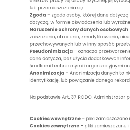
efektów pracy tej osoby fizycznej, jej sytua
lub przemieszczania się
Zgoda
– zgoda osoby, której dane dotyczą 
dotyczą, w formie oświadczenia lub wyraźn
Naruszenie ochrony danych osobowych
zniszczenia, utracenia, zmodyfikowania, n
przechowywanych lub w inny sposób prze
Pseudonimizacja
– oznacza przetworzenie 
dane dotyczą, bez użycia dodatkowych info
środkami technicznymi i organizacyjnymi uni
Anonimizacja
– Anonimizacja danych to ni
identyfikację, lub powiązanie danego rekor
Na podstawie Art. 37 RODO, Administrator 
Cookies wewnętrzne
– pliki zamieszczane
Cookies zewnętrzne
– pliki zamieszczane